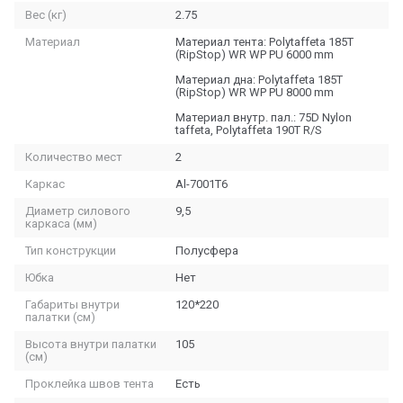
Вес (кг)
2.75
Материал
Материал тента: Polytaffeta 185T
(RipStop) WR WP PU 6000 mm
Материал дна: Polytaffeta 185T
(RipStop) WR WP PU 8000 mm
Материал внутр. пал.: 75D Nylon
taffeta, Polytaffeta 190T R/S
Количество мест
2
Каркас
Al-7001Т6
Диаметр силового
9,5
каркаса (мм)
Тип конструкции
Полусфера
Юбка
Нет
Габариты внутри
120*220
палатки (см)
Высота внутри палатки
105
(см)
Проклейка швов тента
Есть