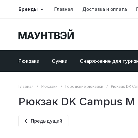
Бренды
Главная
Доставка и оплата
Рюкзаки
Сумки
Снаряжение для туриз
Главная
/
Рюкзаки
/
Городские рюкзаки
/
Рюкзак DK Ca
Рюкзак DK Campus M
Предыдущий