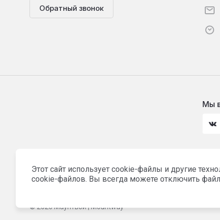
Обратный звонок
Мы в
Интернет магазин товаров для активного
Этот сайт использует cookie-файлы и другие техн
отдыха
cookie-файлов. Вы всегда можете отключить файл
© 2026 Маунтвэй | Mountway