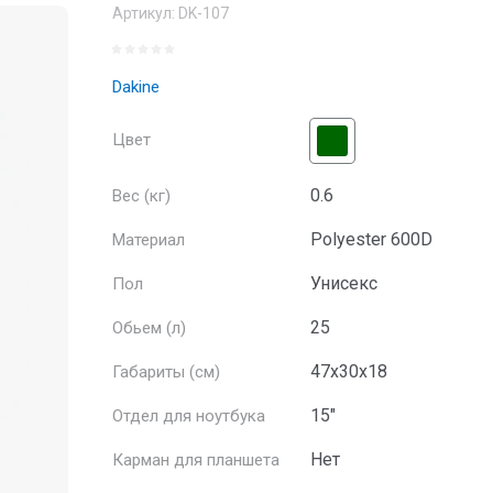
Артикул:
DK-107
Dakine
Цвет
0.6
Вес (кг)
Polyester 600D
Материал
Унисекс
Пол
25
Обьем (л)
47x30x18
Габариты (см)
15"
Отдел для ноутбука
Нет
Карман для планшета