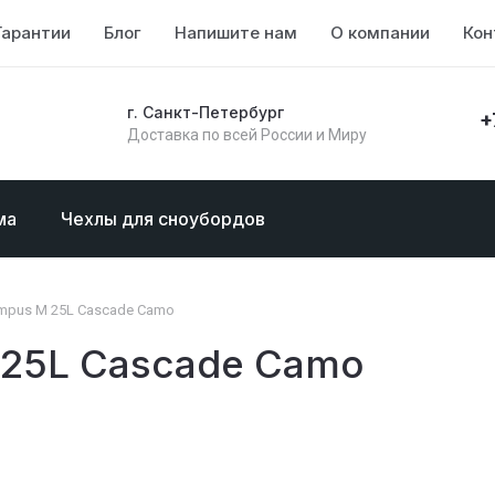
Гарантии
Блог
Напишите нам
О компании
Кон
г. Санкт-Петербург
+
Доставка по всей России и Миру
ма
Чехлы для сноубордов
mpus M 25L Cascade Camo
 25L Cascade Camo