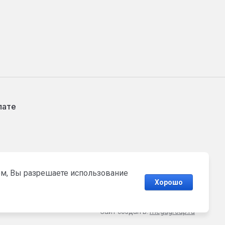
лате
том, Вы разрешаете использование
Хорошо
Сайт создан в:
megagroup.ru