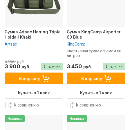
Сумка Artsac Harring Triple
Сумка KingCamp Airporter
Holdall Khaki
60 Blue
Artsac
KingCamp
Спортивная сумка объемом 60
литров
5 950
руб.
3 900
3 450
руб.
руб.
В наличии
В наличии
В корзину
В корзину
Купить в 1 клик
Купить в 1 клик
К сравнению
К сравнению
Новинка
Новинка