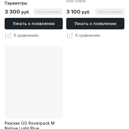
этно стиле
Параметры
3 300
3 100
руб.
руб.
Нет в наличии
Нет в наличии
Узнать о появлении
Узнать о появлении
К сравнению
К сравнению
Рюкзак GO Roverpack M
Native Light Blue