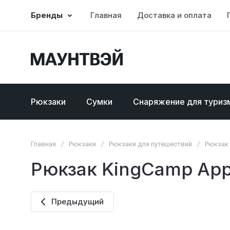
Бренды
Главная
Доставка и оплата
Рюкзаки
Сумки
Снаряжение для туриз
Главная
/
Рюкзаки
/
Рюкзаки для путешествий
/
Рюкзак 
Рюкзак KingCamp Appl
Предыдущий