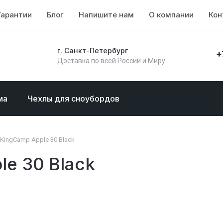
Гарантии
Блог
Напишите нам
О компании
Кон
г. Санкт-Петербург
+
Доставка по всей России и Миру
ма
Чехлы для сноубордов
KingCamp Apple 30 Black
e 30 Black