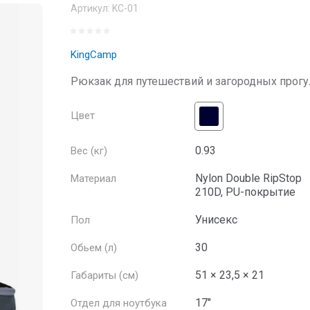
Артикул:
KC-01
KingCamp
Рюкзак для путешествий и загородных прогу
Цвет
0.93
Вес (кг)
Nylon Double RipStop
Материал
210D, PU-покрытие
Унисекс
Пол
30
Обьем (л)
51 × 23,5 × 21
Габариты (см)
17"
Отдел для ноутбука