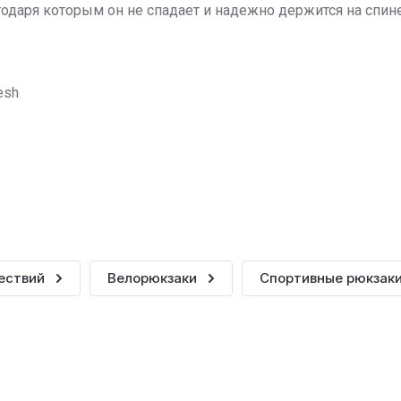
аря которым он не спадает и надежно держится на спине 
esh
ествий
Велорюкзаки
Спортивные рюкзак